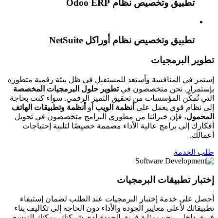
تطبيق وتخصيص نظام Odoo ERP
تطبيق وتخصيص نظام أوراكل NetSuite
تطوير البرمجيات
إستمر في المنافسة وأستعد للمستقبل في ظل بيئة رقمية متطورة
بإستمرار. نحن متخصصون في
تطوير حلول البرمجيات المخصصة
التي تُمكّن المؤسسات من تحقيق التميز الرقمي. سواء كنت بحاجة
إلى نظام قوي يعمل على
أنظمة الويب
أو
أنظمة وتطبيقات الهاتف
المحمول
، فإن خبرائنا من مطوري البرامج متخصصون في تحويل
أفكارك إلى برامج عالية الأداء مصممة خصيصًا لتلبية إحتياجات
أعمالك.
طلب الخدمة
إختبار تطبيقات البرمجيات
أحصل على خدمة إختبار البرمجيات عند الطلب لضمان إستيفاء
تطبيقاتك لأعلى معايير الجودة والأداء دون الحاجة إلى تكاليف بناء
فريق داخلي. نحن بمثابة فريق الجودة لدى شركتك، يمكنك التوسع