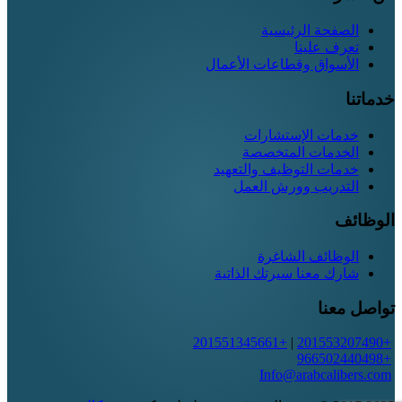
الصفحة الرئيسية
تعرف علينا
الأسواق وقطاعات الأعمال
خدماتنا
خدمات الإستشارات
الخدمات المتخصصة
خدمات التوظيف والتعهيد
التدريب وورش العمل
الوظائف
الوظائف الشاغرة
شارك معنا سيرتك الذاتية
تواصل معنا
+201551345661
|
+201553207490
+966502440498
Info@arabcalibers.com