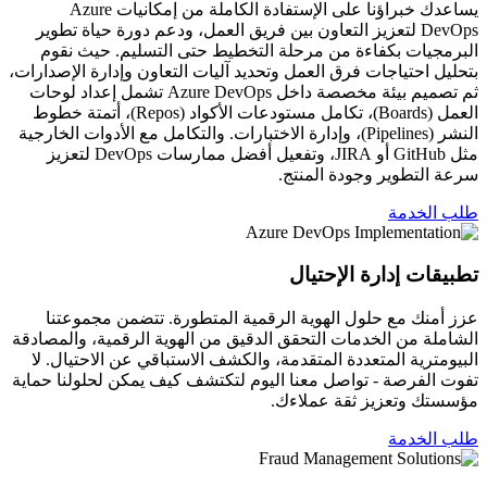
يساعدك خبراؤنا على الإستفادة الكاملة من إمكانيات Azure
DevOps لتعزيز التعاون بين فريق العمل، ودعم دورة حياة تطوير
البرمجيات بكفاءة من مرحلة التخطيط حتى التسليم. حيث نقوم
بتحليل احتياجات فرق العمل وتحديد آليات التعاون وإدارة الإصدارات،
ثم تصميم بيئة مخصصة داخل Azure DevOps تشمل إعداد لوحات
العمل (Boards)، تكامل مستودعات الأكواد (Repos)، أتمتة خطوط
النشر (Pipelines)، وإدارة الاختبارات. والتكامل مع الأدوات الخارجية
مثل GitHub أو JIRA، وتفعيل أفضل ممارسات DevOps لتعزيز
سرعة التطوير وجودة المنتج.
طلب الخدمة
تطبيقات إدارة الإحتيال
عزز أمنك مع حلول الهوية الرقمية المتطورة. تتضمن مجموعتنا
الشاملة من الخدمات التحقق الدقيق من الهوية الرقمية، والمصادقة
البيومترية المتعددة المتقدمة، والكشف الاستباقي عن الاحتيال. لا
تفوت الفرصة - تواصل معنا اليوم لتكتشف كيف يمكن لحلولنا حماية
مؤسستك وتعزيز ثقة عملاءك.
طلب الخدمة