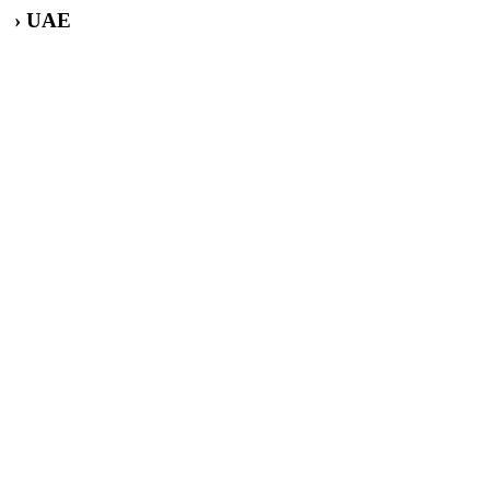
› UAE